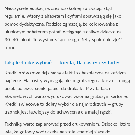
Nauczyciele edukacji wczesnoszkolnej korzystają stąd
regularnie. Wzory z alfabetem i cyframi sprawdzają się jako
pomoc dydaktyczna. Rodzice zgłaszają, że kolorowanka z
ulubionym bohaterem potrafi wciągnąć ruchliwe dziecko na
30–40 minut. To wystarczająco długo, żeby spokojnie zjeść
obiad.
Jaką technikę wybrać — kredki, flamastry czy farby
Kredki ołówkowe dają ładny efekt i są bezpieczne na każdym
papierze. Flamastry wymagają nieco grubszego arkusza — mogą
przebijać przez cienki papier do drukarki. Przy farbach
akwarelowych warto wydrukować wzór na grubszym kartonie.
Kredki świecowe to dobry wybór dla najmłodszych — gruby
trzonek jest łatwiejszy do uchwycenia dla małej rączki.
Technikę warto zaplanować przed drukowaniem. Dziecko, które
wie, że gotowy wzór czeka na stole, chętniej siada do