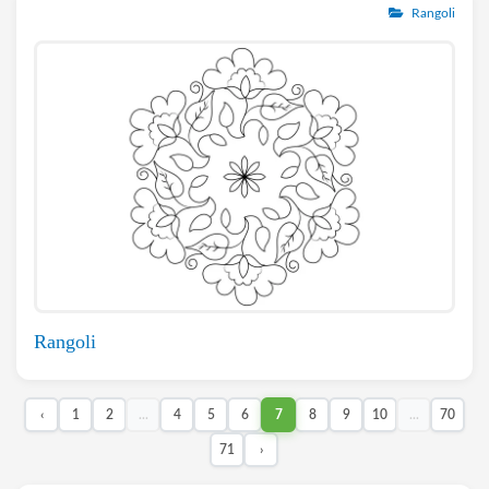
Rangoli
Rangoli
‹
1
2
...
4
5
6
7
8
9
10
...
70
71
›