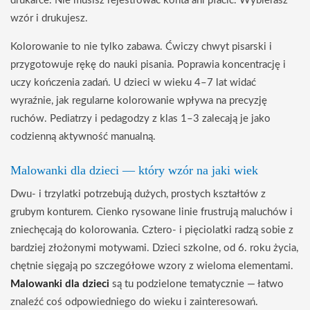
drukarce. Nie musisz rejestrować konta ani płacić. Wybierasz
wzór i drukujesz.
Kolorowanie to nie tylko zabawa. Ćwiczy chwyt pisarski i
przygotowuje rękę do nauki pisania. Poprawia koncentrację i
uczy kończenia zadań. U dzieci w wieku 4–7 lat widać
wyraźnie, jak regularne kolorowanie wpływa na precyzję
ruchów. Pediatrzy i pedagodzy z klas 1–3 zalecają je jako
codzienną aktywność manualną.
Malowanki dla dzieci — który wzór na jaki wiek
Dwu- i trzylatki potrzebują dużych, prostych kształtów z
grubym konturem. Cienko rysowane linie frustrują maluchów i
zniechęcają do kolorowania. Cztero- i pięciolatki radzą sobie z
bardziej złożonymi motywami. Dzieci szkolne, od 6. roku życia,
chętnie sięgają po szczegółowe wzory z wieloma elementami.
Malowanki dla dzieci
są tu podzielone tematycznie — łatwo
znaleźć coś odpowiedniego do wieku i zainteresowań.