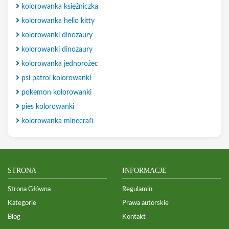
kolorowanka księżniczka
kolorowanka hello kitty
kolorowanki dinozaury
kolorowanki dinozaury
kolorowanka jednorożec
psi patrol kolorowanki
pokemon kolorowanki
pies kolorowanki
kolorowanka minecraft
STRONA
INFORMACJE
Strona Główna
Regulamin
Kategorie
Prawa autorskie
Blog
Kontakt