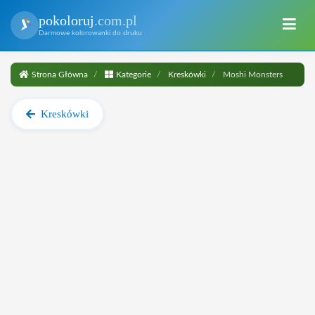
pokoloruj
.com.pl
Darmowe kolorowanki do druku
Strona Główna
Kategorie
Kreskówki
Moshi Monsters
Kreskówki