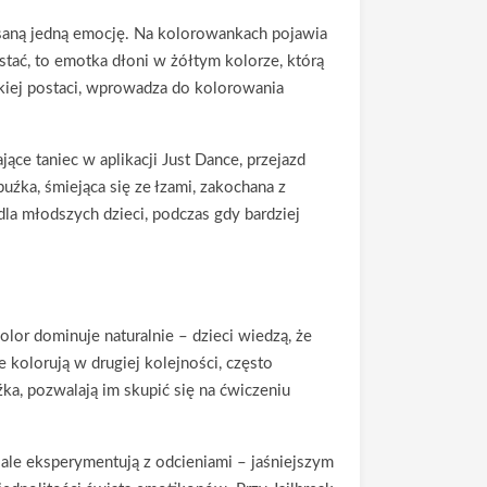
isaną jedną emocję. Na kolorowankach pojawia
stać, to emotka dłoni w żółtym kolorze, którą
zkiej postaci, wprowadza do kolorowania
ące taniec w aplikacji Just Dance, przejazd
uźka, śmiejąca się ze łzami, zakochana z
dla młodszych dzieci, podczas gdy bardziej
olor dominuje naturalnie – dzieci wiedzą, że
 kolorują w drugiej kolejności, często
źka, pozwalają im skupić się na ćwiczeniu
 ale eksperymentują z odcieniami – jaśniejszym