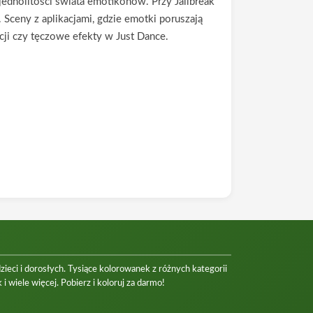
jednolitości świata emotikonów. Przy Jailbreak
. Sceny z aplikacjami, gdzie emotki poruszają
cji czy tęczowe efekty w Just Dance.
eci i dorosłych. Tysiące kolorowanek z różnych kategorii
 i wiele więcej. Pobierz i koloruj za darmo!