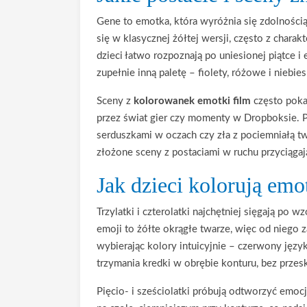
Gene to emotka, która wyróżnia się zdolności
się w klasycznej żółtej wersji, często z char
dzieci łatwo rozpoznają po uniesionej piątce 
zupełnie inną paletę – fiolety, różowe i niebie
Sceny z
kolorowanek emotki film
często pokaz
przez świat gier czy momenty w Dropboksie. Po
serduszkami w oczach czy zła z pociemniałą tw
złożone sceny z postaciami w ruchu przyciągają
Jak dzieci kolorują emo
Trzylatki i czterolatki najchętniej sięgają po
emoji to żółte okrągłe twarze, więc od niego z
wybierając kolory intuicyjnie – czerwony język
trzymania kredki w obrębie konturu, bez prze
Pięcio- i sześciolatki próbują odtworzyć emoc