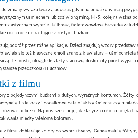
ą do zmiany wyrazu twarzy, podczas gdy inne emotikony mają przyp
akterystycznym uśmiechem lub zdziwioną miną. Hi-5, kolejna ważna po
i entuzjastycznym wyrazie. Jailbreak, fioletowowłosa hackerka w lud
skie odcienie kontrastujące z żółtymi buźkami.
ują podróż przez różne aplikacje. Dzieci znajdują wzory przedstawiaj
jawiają się też klasyczne emoji znane z klawiatury – uśmiechnięta b
arzą. Te proste, okrągłe kształty stanowią doskonały punkt wyjścia 
 starsze przedszkolaki i uczniów.
tki z filmu
 wzory z pojedynczymi buźkami o dużych, wyraźnych konturach. Żółty k
aczynają. Usta, oczy i dodatkowe detale jak łzy śmiechu czy rumieńce
, różowe policzki. Najprostsze emoji, jak klasyczna uśmiechnięta bu
skakiwania między wieloma kolorami.
je z filmu, dobierając kolory do wyrazu twarzy. Genea malują żółtym,