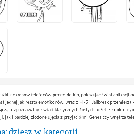
 buźki z ekranów telefonów prosto do kin, pokazując świat aplikacj
ast jednej jak reszta emotikonów, wraz z Hi-5 i Jailbreak przemierza
ączą rozpoznawalny kształt klasycznych żółtych buźek z konkretnymi
 jak i bardziej złożone ujęcia z przyjaciółmi Genea czy wnętrza tel
najdziesz w kategorii