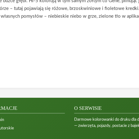
je buźce głębi. Hi-5 kolorują w tym samym żółtym co Gene, pilnując 
kórze – tutaj pojawiają się różowe, brzoskwiniowe i fioletowe kredki
o własnych pomysłów – niebieskie niebo w grze, zielone tło w aplika
RMACJE
O SERWISIE
Darmowe kolorowanki do druku dla dzi
in
— zwierzęta, pojazdy, postacie z bajek
utorskie