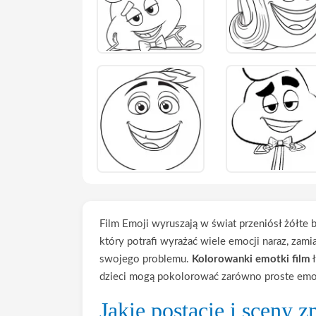
Film Emoji wyruszają w świat przeniósł żółte
który potrafi wyrażać wiele emocji naraz, zami
swojego problemu.
Kolorowanki emotki film
ł
dzieci mogą pokolorować zarówno proste emoji,
Jakie postacie i sceny z