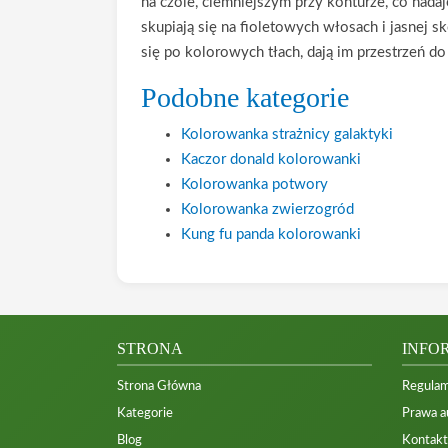
na czole, ciemniejszym przy konturze, co nada
skupiają się na fioletowych włosach i jasnej s
się po kolorowych tłach, dają im przestrzeń d
Podobne kategorie
Kolorowanka strażnicy galaktyki
Kaczor donald kolorowanki
Kolorowanka potwory
Kolorowanka zwierzogród
Kung fu panda kolorowanki
STRONA
INFO
Strona Główna
Regulam
Kategorie
Prawa a
Blog
Kontakt