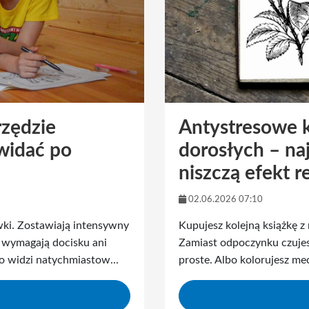
rzędzie
Antystresowe k
 widać po
dorosłych – naj
niszczą efekt r
02.06.2026 07:10
ówki. Zostawiają intensywny
Kupujesz kolejną książkę z 
e wymagają docisku ani
Zamiast odpoczynku czujesz
o widzi natychmiastow...
proste. Albo kolorujesz mec