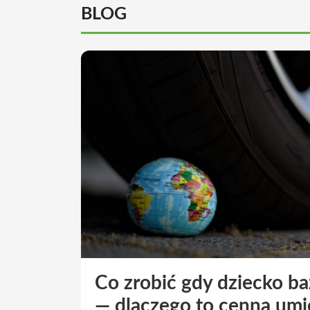
BLOG
Co zrobić gdy dziecko ba
— dlaczego to cenna umi