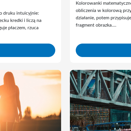
Kolorowanki matematyczne 
obliczenia w kolorową prz
 druku intuicyjnie:
działanie, potem przypisuj
cku kredki i liczą na
fragment obrazka....
uje płaczem, rzuca