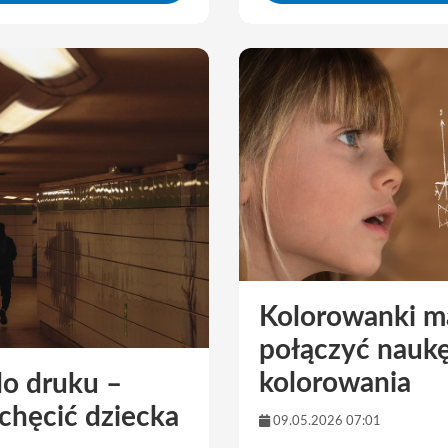
Kolorowanki m
połączyć naukę
kolorowania
do druku –
echęcić dziecka
09.05.2026 07:01