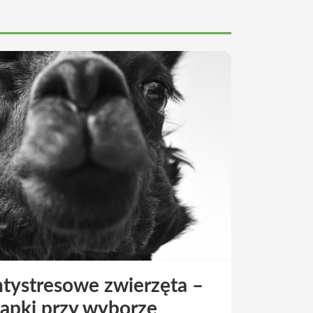
tystresowe zwierzęta –
łapki przy wyborze