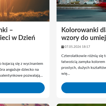
nki –
Kolorowanki dla
ieci w Dzień
wzory do umiej
07.05.2026 18:17
Czterolatkowie różnią się 
łatwością zamyka kolorem m
 kojarzą się z wycinaniem
prostych, dużych kształtó
óra angażuje dziecko na
wię...
 walentynkowe pozwalają...