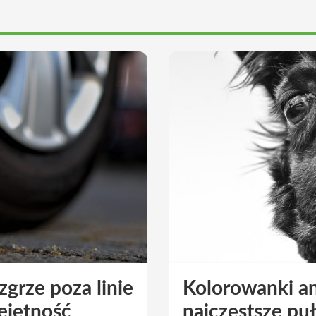
zgrze poza linie
Kolorowanki an
ejętność
najczęstsze pu