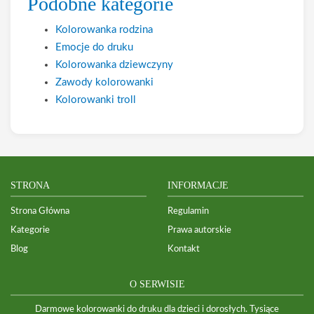
Podobne kategorie
Kolorowanka rodzina
Emocje do druku
Kolorowanka dziewczyny
Zawody kolorowanki
Kolorowanki troll
STRONA
INFORMACJE
Strona Główna
Regulamin
Kategorie
Prawa autorskie
Blog
Kontakt
O SERWISIE
Darmowe kolorowanki do druku dla dzieci i dorosłych. Tysiące