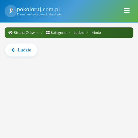
pokoloruj
.com.pl
Darmowe kolorowanki do druku
Strona Główna
Kategorie
Ludzie
Moda
Ludzie