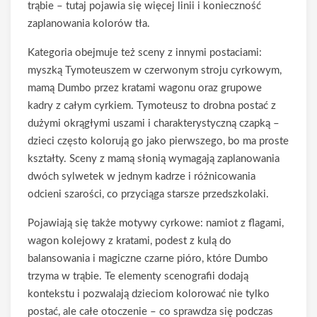
trąbie – tutaj pojawia się więcej linii i konieczność
zaplanowania kolorów tła.
Kategoria obejmuje też sceny z innymi postaciami:
myszką Tymoteuszem w czerwonym stroju cyrkowym,
mamą Dumbo przez kratami wagonu oraz grupowe
kadry z całym cyrkiem. Tymoteusz to drobna postać z
dużymi okrągłymi uszami i charakterystyczną czapką –
dzieci często kolorują go jako pierwszego, bo ma proste
kształty. Sceny z mamą słonią wymagają zaplanowania
dwóch sylwetek w jednym kadrze i różnicowania
odcieni szarości, co przyciąga starsze przedszkolaki.
Pojawiają się także motywy cyrkowe: namiot z flagami,
wagon kolejowy z kratami, podest z kulą do
balansowania i magiczne czarne pióro, które Dumbo
trzyma w trąbie. Te elementy scenografii dodają
kontekstu i pozwalają dzieciom kolorować nie tylko
postać, ale całe otoczenie – co sprawdza się podczas