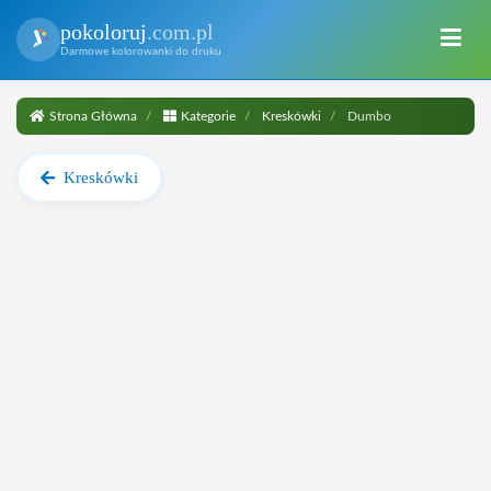
pokoloruj
.com.pl
Darmowe kolorowanki do druku
Strona Główna
Kategorie
Kreskówki
Dumbo
Kreskówki