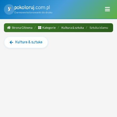
pokoloruj
.com.pl
Darmowe kolorowanki do druku
Strona Główna
Kategorie
Kultura & sztuka
Sztuka islamu
Kultura & sztuka