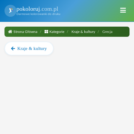
pokoloruj
.com.pl
Darmowe kolorowanki do druku
Strona Główna
Kategorie
Kraje & kultury
Grecja
Kraje & kultury