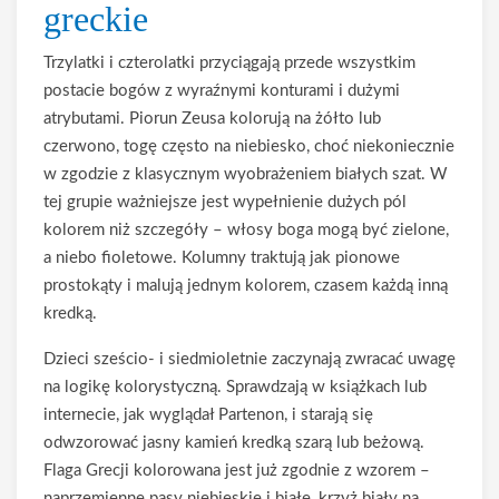
greckie
Trzylatki i czterolatki przyciągają przede wszystkim
postacie bogów z wyraźnymi konturami i dużymi
atrybutami. Piorun Zeusa kolorują na żółto lub
czerwono, togę często na niebiesko, choć niekoniecznie
w zgodzie z klasycznym wyobrażeniem białych szat. W
tej grupie ważniejsze jest wypełnienie dużych pól
kolorem niż szczegóły – włosy boga mogą być zielone,
a niebo fioletowe. Kolumny traktują jak pionowe
prostokąty i malują jednym kolorem, czasem każdą inną
kredką.
Dzieci sześcio- i siedmioletnie zaczynają zwracać uwagę
na logikę kolorystyczną. Sprawdzają w książkach lub
internecie, jak wyglądał Partenon, i starają się
odwzorować jasny kamień kredką szarą lub beżową.
Flaga Grecji kolorowana jest już zgodnie z wzorem –
naprzemienne pasy niebieskie i białe, krzyż biały na