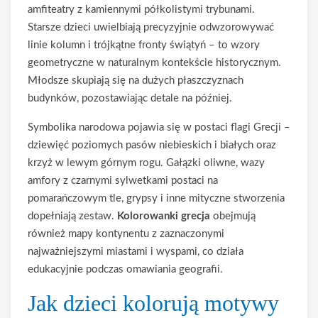
amfiteatry z kamiennymi półkolistymi trybunami.
Starsze dzieci uwielbiają precyzyjnie odwzorowywać
linie kolumn i trójkątne fronty świątyń – to wzory
geometryczne w naturalnym kontekście historycznym.
Młodsze skupiają się na dużych płaszczyznach
budynków, pozostawiając detale na później.
Symbolika narodowa pojawia się w postaci flagi Grecji –
dziewięć poziomych pasów niebieskich i białych oraz
krzyż w lewym górnym rogu. Gałązki oliwne, wazy
amfory z czarnymi sylwetkami postaci na
pomarańczowym tle, grypsy i inne mityczne stworzenia
dopełniają zestaw.
Kolorowanki grecja
obejmują
również mapy kontynentu z zaznaczonymi
najważniejszymi miastami i wyspami, co działa
edukacyjnie podczas omawiania geografii.
Jak dzieci kolorują motywy