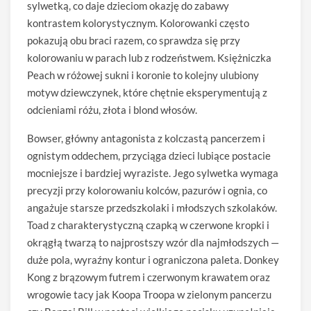
sylwetką, co daje dzieciom okazję do zabawy
kontrastem kolorystycznym. Kolorowanki często
pokazują obu braci razem, co sprawdza się przy
kolorowaniu w parach lub z rodzeństwem. Księżniczka
Peach w różowej sukni i koronie to kolejny ulubiony
motyw dziewczynek, które chętnie eksperymentują z
odcieniami różu, złota i blond włosów.
Bowser, główny antagonista z kolczastą pancerzem i
ognistym oddechem, przyciąga dzieci lubiące postacie
mocniejsze i bardziej wyraziste. Jego sylwetka wymaga
precyzji przy kolorowaniu kolców, pazurów i ognia, co
angażuje starsze przedszkolaki i młodszych szkolaków.
Toad z charakterystyczną czapką w czerwone kropki i
okrągłą twarzą to najprostszy wzór dla najmłodszych —
duże pola, wyraźny kontur i ograniczona paleta. Donkey
Kong z brązowym futrem i czerwonym krawatem oraz
wrogowie tacy jak Koopa Troopa w zielonym pancerzu