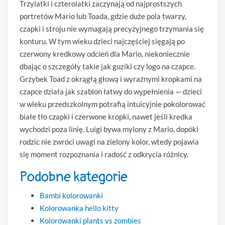
Trzylatki i czterolatki zaczynają od najprostszych
portretów Mario lub Toada, gdzie duże pola twarzy,
czapki i stroju nie wymagają precyzyjnego trzymania się
konturu. W tym wieku dzieci najczęściej sięgają po
czerwony kredkowy odcień dla Mario, niekoniecznie
dbając o szczegóły takie jak guziki czy logo na czapce.
Grzybek Toad z okrągłą głową i wyraźnymi kropkami na
czapce działa jak szablon łatwy do wypełnienia — dzieci
w wieku przedszkolnym potrafią intuicyjnie pokolorować
białe tło czapki i czerwone kropki, nawet jeśli kredka
wychodzi poza linię. Luigi bywa mylony z Mario, dopóki
rodzic nie zwróci uwagi na zielony kolor, wtedy pojawia
się moment rozpoznania i radość z odkrycia różnicy.
Podobne kategorie
Bambi kolorowanki
Kolorowanka hello kitty
Kolorowanki plants vs zombies