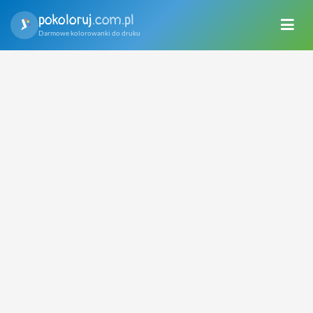
pokoloruj
.com.pl
Darmowe kolorowanki do druku