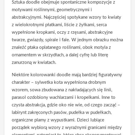
Sztuka doodle obejmuje spontaniczne kompozycje z
motywami roślinnymi, geometrycznymi i
abstrakcyjnymi. Najczęściej spotykane wzory to kwiaty
z wielokrotnymi płatkami, liście z żyłkami, serca
wypełnione kropkami, oczy z rzęsami, abstrakcyjne
twarze, gwiazdy, spirale i fale. W jednym obrazku można
znaleźć ptaka oplatanego roślinami, obok motyla z
ornamentem w skrzydłach, a dalej cyfrę lub literę
zanurzoną w kwiatach.
Niektóre kolorowanki doodle mają bardziej figuratywny
charakter – sylwetka kota wypełniona drobnym
wzorem, sowa zbudowana z nakładających się linii,
parasol ozdobiony wachlarzami i kropelkami. Inne to
czysta abstrakcja, gdzie oko nie wie, od czego zacząć –
labirynt zakręconych pasów, pudełka w pudełkach,
organiczne plamy z wypustkami. Dzieci lubiące
porządek wybiorą wzory z wyraźnymi granicami między