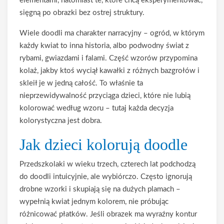
elementami, natomiast te, które chcą eksperymentować,
sięgną po obrazki bez ostrej struktury.
Wiele doodli ma charakter narracyjny – ogród, w którym
każdy kwiat to inna historia, albo podwodny świat z
rybami, gwiazdami i falami. Część wzorów przypomina
kolaż, jakby ktoś wyciął kawałki z różnych bazgrołów i
skleił je w jedną całość. To właśnie ta
nieprzewidywalność przyciąga dzieci, które nie lubią
kolorować według wzoru – tutaj każda decyzja
kolorystyczna jest dobra.
Jak dzieci kolorują doodle
Przedszkolaki w wieku trzech, czterech lat podchodzą
do doodli intuicyjnie, ale wybiórczo. Często ignorują
drobne wzorki i skupiają się na dużych plamach –
wypełnią kwiat jednym kolorem, nie próbując
różnicować płatków. Jeśli obrazek ma wyraźny kontur