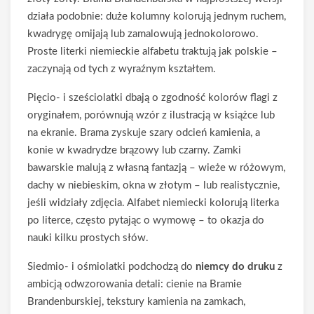
działa podobnie: duże kolumny kolorują jednym ruchem,
kwadrygę omijają lub zamalowują jednokolorowo.
Proste literki niemieckie alfabetu traktują jak polskie –
zaczynają od tych z wyraźnym kształtem.
Pięcio- i sześciolatki dbają o zgodność kolorów flagi z
oryginałem, porównują wzór z ilustracją w książce lub
na ekranie. Brama zyskuje szary odcień kamienia, a
konie w kwadrydze brązowy lub czarny. Zamki
bawarskie malują z własną fantazją – wieże w różowym,
dachy w niebieskim, okna w złotym – lub realistycznie,
jeśli widziały zdjęcia. Alfabet niemiecki kolorują literka
po literce, często pytając o wymowę – to okazja do
nauki kilku prostych słów.
Siedmio- i ośmiolatki podchodzą do
niemcy do druku
z
ambicją odwzorowania detali: cienie na Bramie
Brandenburskiej, tekstury kamienia na zamkach,