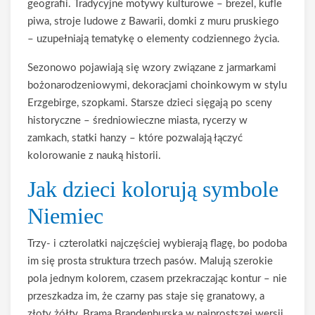
geografii. Tradycyjne motywy kulturowe – brezel, kufle
piwa, stroje ludowe z Bawarii, domki z muru pruskiego
– uzupełniają tematykę o elementy codziennego życia.
Sezonowo pojawiają się wzory związane z jarmarkami
bożonarodzeniowymi, dekoracjami choinkowym w stylu
Erzgebirge, szopkami. Starsze dzieci sięgają po sceny
historyczne – średniowieczne miasta, rycerzy w
zamkach, statki hanzy – które pozwalają łączyć
kolorowanie z nauką historii.
Jak dzieci kolorują symbole
Niemiec
Trzy- i czterolatki najczęściej wybierają flagę, bo podoba
im się prosta struktura trzech pasów. Malują szerokie
pola jednym kolorem, czasem przekraczając kontur – nie
przeszkadza im, że czarny pas staje się granatowy, a
złoty żółty. Brama Brandenburska w najprostszej wersji