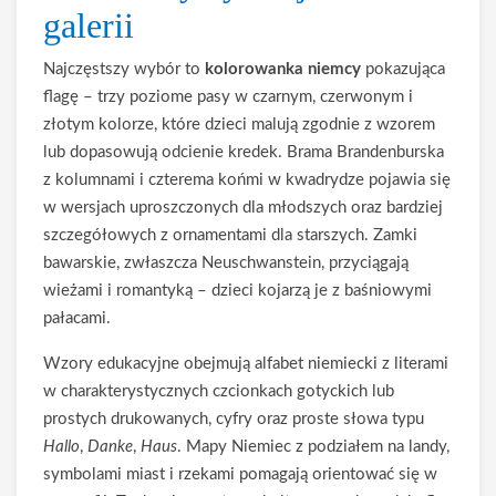
galerii
Najczęstszy wybór to
kolorowanka niemcy
pokazująca
flagę – trzy poziome pasy w czarnym, czerwonym i
złotym kolorze, które dzieci malują zgodnie z wzorem
lub dopasowują odcienie kredek. Brama Brandenburska
z kolumnami i czterema końmi w kwadrydze pojawia się
w wersjach uproszczonych dla młodszych oraz bardziej
szczegółowych z ornamentami dla starszych. Zamki
bawarskie, zwłaszcza Neuschwanstein, przyciągają
wieżami i romantyką – dzieci kojarzą je z baśniowymi
pałacami.
Wzory edukacyjne obejmują alfabet niemiecki z literami
w charakterystycznych czcionkach gotyckich lub
prostych drukowanych, cyfry oraz proste słowa typu
Hallo
,
Danke
,
Haus
. Mapy Niemiec z podziałem na landy,
symbolami miast i rzekami pomagają orientować się w