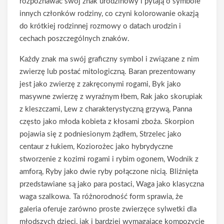
rozpoznawać swój znak urodzinowy i pytają o symbole
innych członków rodziny, co czyni kolorowanie okazją
do krótkiej rodzinnej rozmowy o datach urodzin i
cechach poszczególnych znaków.
Każdy znak ma swój graficzny symbol i związane z nim
zwierzę lub postać mitologiczną. Baran prezentowany
jest jako zwierzę z zakręconymi rogami, Byk jako
masywne zwierzę z wyraźnym łbem, Rak jako skorupiak
z kleszczami, Lew z charakterystyczną grzywą, Panna
często jako młoda kobieta z kłosami zboża. Skorpion
pojawia się z podniesionym żądłem, Strzelec jako
centaur z łukiem, Koziorożec jako hybrydyczne
stworzenie z kozimi rogami i rybim ogonem, Wodnik z
amforą, Ryby jako dwie ryby połączone nicią. Bliźnięta
przedstawiane są jako para postaci, Waga jako klasyczna
waga szalkowa. Ta różnorodność form sprawia, że
galeria oferuje zarówno proste zwierzęce sylwetki dla
młodszych dzieci, jak i bardziej wymagające kompozycje