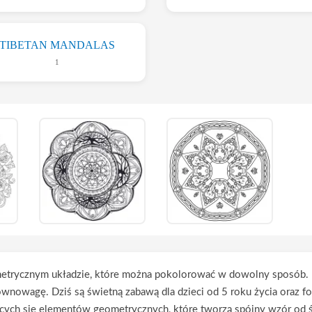
TIBETAN MANDALAS
1
etrycznym układzie, które można pokolorować w dowolny sposób. Po
równowagę. Dziś są świetną zabawą dla dzieci od 5 roku życia oraz f
ących się elementów geometrycznych, które tworzą spójny wzór od ś