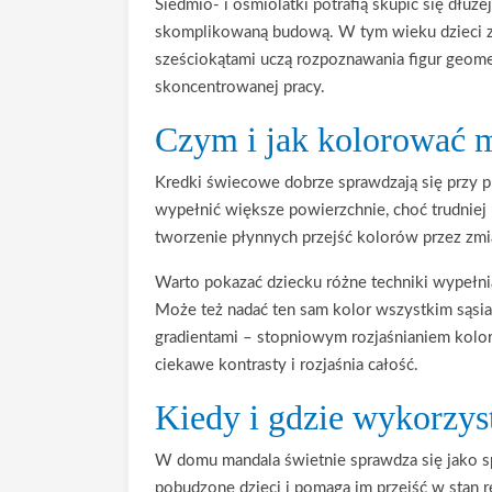
Siedmio- i ośmiolatki potrafią skupić się dłu
skomplikowaną budową. W tym wieku dzieci zac
sześciokątami uczą rozpoznawania figur geom
skoncentrowanej pracy.
Czym i jak kolorować m
Kredki świecowe dobrze sprawdzają się przy p
wypełnić większe powierzchnie, choć trudniej
tworzenie płynnych przejść kolorów przez zm
Warto pokazać dziecku różne techniki wypełn
Może też nadać ten sam kolor wszystkim sąsiad
gradientami – stopniowym rozjaśnianiem kolor
ciekawe kontrasty i rozjaśnia całość.
Kiedy i gdzie wykorzys
W domu mandala świetnie sprawdza się jako s
pobudzone dzieci i pomaga im przejść w stan r