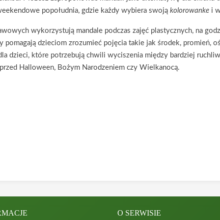
weekendowe popołudnia, gdzie każdy wybiera swoją
kolorowanke
i w
tawowych wykorzystują mandale podczas zajęć plastycznych, na god
 pomagają dzieciom zrozumieć pojęcia takie jak środek, promień, oś
dla dzieci, które potrzebują chwili wyciszenia między bardziej ruch
sy przed Halloween, Bożym Narodzeniem czy Wielkanocą.
RMACJE
O SERWISIE