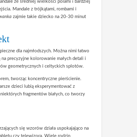
dale ze średniej wielkości polami i bardziej
ścia. Mandale z trójkątami, rombami i
owanka
zajmie takie dziecko na 20-30 minut
ekt
zpieczne dla najmłodszych. Można nimi łatwo
na precyzyjne kolorowanie małych detali i
ów geometrycznych i celtyckich splotów.
em, tworząc koncentryczne pierścienie.
tarsze dzieci lubią eksperymentować z
 niektórych fragmentów białych, co tworzy
zających się wzorów działa uspokajająco na
bletu czy telewizora. Wiele rodzin