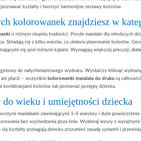
rozpoznawać kształty i tworzyć harmonijne zestawy kolorów.
h kolorowanek znajdziesz w kateg
wanki
o różnym stopniu trudności. Proste mandale dla młodszych dzi
rca. Składają się z kilku warstw, co ułatwia planowanie kolorów. Ge
cinającymi się pod różnymi kątami. Wymagają większej precyzji, dlat
 gotowy do natychmiastowego wydruku. Wystarczy kliknąć wybrany 
 ani płacić – wszystkie
kolorowanki mandala do druku
są całkowic
i kombinacjami kolorów lub porównać postępy dziecka.
 do wieku i umiejętności dziecka
z prostymi mandalami zawierającymi 3-4 warstwy i duże powierzchni
olorowania bez wychodzenia poza linie. Wybieraj wzory z wyraźnymi
e się kształty pomagają dziecku zrozumieć zasadę symetrii i przewid