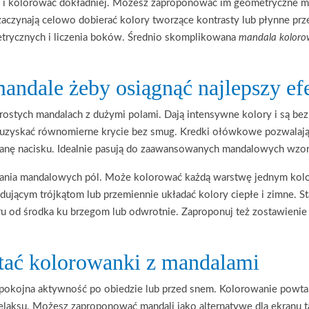
żej i kolorować dokładniej. Możesz zaproponować im geometryczne man
zynają celowo dobierać kolory tworzące kontrasty lub płynne przej
etrycznych i liczenia boków. Średnio skomplikowana
mandala kolor
andale żeby osiągnąć najlepszy ef
rostych mandalach z dużymi polami. Dają intensywne kolory i są be
 uzyskać równomierne krycie bez smug. Kredki ołówkowe pozwalają 
ianę nacisku. Idealnie pasują do zaawansowanych mandalowych wzor
iania mandalowych pól. Może kolorować każdą warstwę jednym kolor
ującym trójkątom lub przemiennie układać kolory ciepłe i zimne. S
u od środka ku brzegom lub odwrotnie. Zaproponuj też zostawienie
tać kolorowanki z mandalami
pokojna aktywność po obiedzie lub przed snem. Kolorowanie powtar
elaksu. Możesz zaproponować mandali jako alternatywę dla ekranu ta