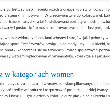
uje portrety, sylwetki i scenki przedstawiające kobiety w różnych ro
zory z żeńskimi motywami. W przeciwieństwie do kolorowanek bajko
i, sportsmenki, artystki, a także stylizowane portrety w modzie i sztuc
y twarzy i postaci, które można kolorować swobodnie, bez presji od
y twarzy z widocznymi detalami włosów i strojów, jak i pełne sylwet
ające sport. Część wzorów nawiązuje do mody i stylu – sukienki, biżu
Inne obrazki koncentrują się na zawodach i rolach społecznych, pozw
cymi sylwetkami wplecionymi w ornamentykę, które działają jak upro
sz w kategoriach women
u – zarys oczu, nosa, ust i włosów, bez skomplikowanych detali tła. 
trzymać kredkę w konturze i rozpoznawać proporcje ludzkiej twarzy.
ódnicy i koszuli – gdzie dziecko koloruje duże płaskie pola ubrania