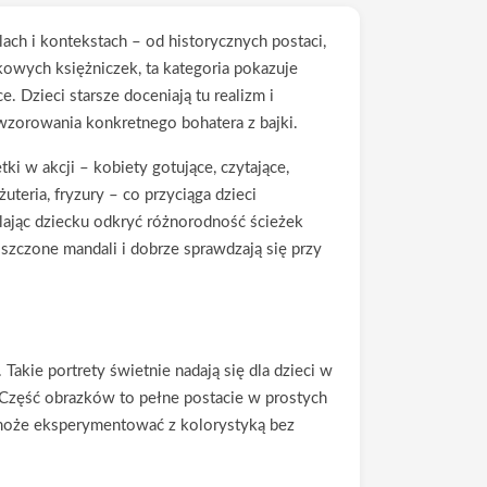
lach i kontekstach – od historycznych postaci,
wych księżniczek, ta kategoria pokazuje
e. Dzieci starsze doceniają tu realizm i
wzorowania konkretnego bohatera z bajki.
ki w akcji – kobiety gotujące, czytające,
teria, fryzury – co przyciąga dzieci
alając dziecku odkryć różnorodność ścieżek
szczone mandali i dobrze sprawdzają się przy
Takie portrety świetnie nadają się dla dzieci w
 Część obrazków to pełne postacie w prostych
 i może eksperymentować z kolorystyką bez