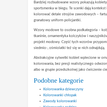
Bardziej rozbudowane wzory pokazują kobiety w
sportsmenka w biegu. Te scenki dają kontekst
kolorować detale strojów zawodowych – fartuch
granatowy uniform policjantki.
Wzory modowe to osobna podkategoria – kobiet
tkaninie, ornamentyka kolczyków i naszyjników,
projekt modowy. Część tych wzorów przypomina 
siedmio-, ośmiolatki też się w nich odnajdują.
Abstrakcyjne sylwetki kobiet wplecione w orn
kolorowania, bez presji realistycznego odwzo
albo w grupie przedszkolnej jako ćwiczenie cier
Podobne kategorie
Kolorowanka dziewczyny
Kolorowanki chłopak
Zawody kolorowanki