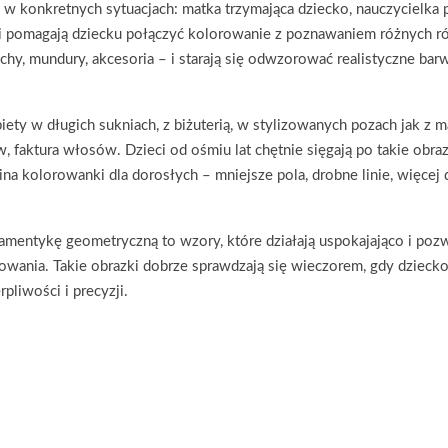
 konkretnych sytuacjach: matka trzymająca dziecko, nauczycielka pr
 i pomagają dziecku połączyć kolorowanie z poznawaniem różnych ról
y, mundury, akcesoria – i starają się odwzorować realistyczne barwy,
y w długich sukniach, z biżuterią, w stylizowanych pozach jak z ma
 faktura włosów. Dzieci od ośmiu lat chętnie sięgają po takie obraz
kolorowanki dla dorosłych – mniejsze pola, drobne linie, więcej det
amentykę geometryczną to wzory, które działają uspokajająco i pozw
rowania. Takie obrazki dobrze sprawdzają się wieczorem, gdy dzieck
pliwości i precyzji.