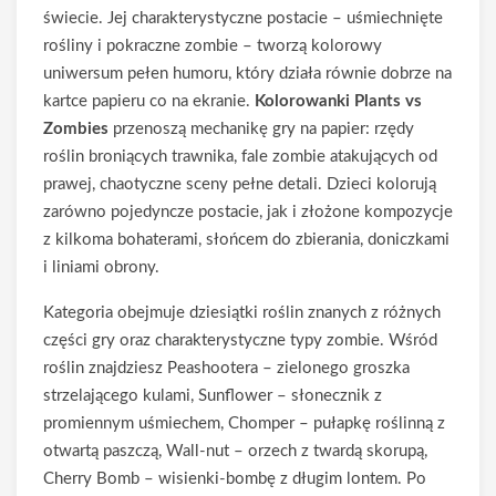
świecie. Jej charakterystyczne postacie – uśmiechnięte
rośliny i pokraczne zombie – tworzą kolorowy
uniwersum pełen humoru, który działa równie dobrze na
kartce papieru co na ekranie.
Kolorowanki Plants vs
Zombies
przenoszą mechanikę gry na papier: rzędy
roślin broniących trawnika, fale zombie atakujących od
prawej, chaotyczne sceny pełne detali. Dzieci kolorują
zarówno pojedyncze postacie, jak i złożone kompozycje
z kilkoma bohaterami, słońcem do zbierania, doniczkami
i liniami obrony.
Kategoria obejmuje dziesiątki roślin znanych z różnych
części gry oraz charakterystyczne typy zombie. Wśród
roślin znajdziesz Peashootera – zielonego groszka
strzelającego kulami, Sunflower – słonecznik z
promiennym uśmiechem, Chomper – pułapkę roślinną z
otwartą paszczą, Wall-nut – orzech z twardą skorupą,
Cherry Bomb – wisienki-bombę z długim lontem. Po