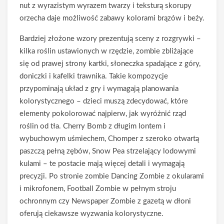
nut z wyrazistym wyrazem twarzy i teksturą skorupy
orzecha daje możliwość zabawy kolorami brązów i beży.
Bardziej złożone wzory prezentują sceny z rozgrywki –
kilka roślin ustawionych w rzędzie, zombie zbliżające
się od prawej strony kartki, słoneczka spadające z góry,
doniczki i kafelki trawnika. Takie kompozycje
przypominają układ z gry i wymagają planowania
kolorystycznego – dzieci muszą zdecydować, które
elementy pokolorować najpierw, jak wyróżnić rząd
roślin od tła. Cherry Bomb z długim lontem i
wybuchowym uśmiechem, Chomper z szeroko otwartą
paszczą pełną zębów, Snow Pea strzelający lodowymi
kulami – te postacie mają więcej detali i wymagają
precyzji. Po stronie zombie Dancing Zombie z okularami
i mikrofonem, Football Zombie w pełnym stroju
ochronnym czy Newspaper Zombie z gazetą w dłoni
oferują ciekawsze wyzwania kolorystyczne.