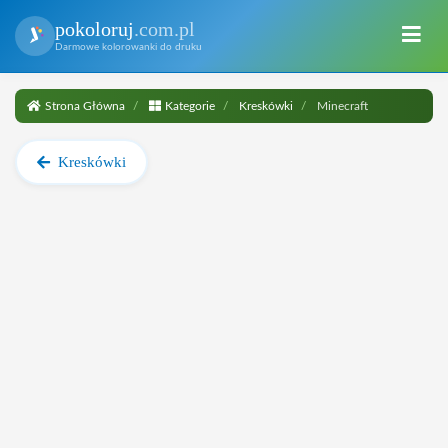
pokoloruj
.com.pl
Darmowe kolorowanki do druku
Strona Główna
Kategorie
Kreskówki
Minecraft
Kreskówki