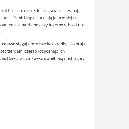
zerokim ruchem kredki, nie zawsze trzymając
racji. Dziób i łapki traktują jako mniejsze
amienić je na zielony czy fioletowy, bo akurat
i.
c celowo sięgają po właściwą kredkę. Kolorują
siostrzeńcami często rozpoznają ich
ia. Dzieci w tym wieku uwielbiają ilustracje z