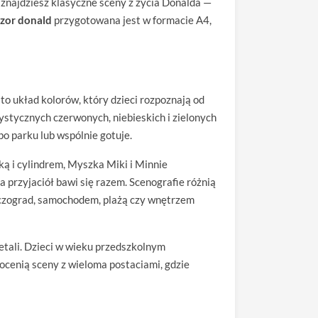
 znajdziesz klasyczne sceny z życia Donalda —
zor donald
przygotowana jest w formacie A4,
to układ kolorów, który dzieci rozpoznają od
ystycznych czerwonych, niebieskich i zielonych
po parku lub wspólnie gotuje.
ką i cylindrem, Myszka Miki i Minnie
 przyjaciół bawi się razem. Scenografie różnią
aczograd, samochodem, plażą czy wnętrzem
etali. Dzieci w wieku przedszkolnym
 docenią sceny z wieloma postaciami, gdzie