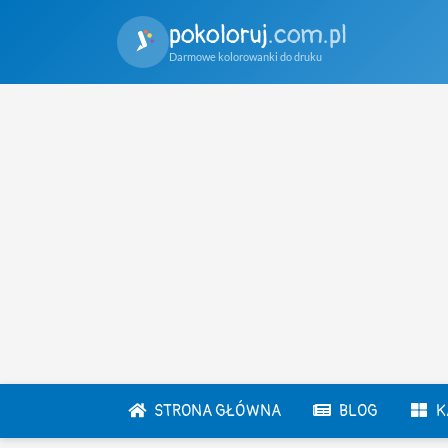
pokoloruj
.com.pl
Darmowe kolorowanki do druku
STRONA GŁÓWNA
BLOG
K