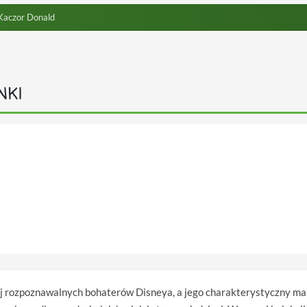
aczor Donald
NKI
j rozpoznawalnych bohaterów Disneya, a jego charakterystyczny mary