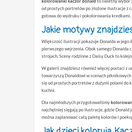
kolorowanki kaczor donald
to świetny wybór z
od prostych portretów po złożone ilustracje z 
gotowa do wydruku i pokolorowania kredkami, 
Jakie motywy znajdzies
Większość ilustracji pokazuje Donalda w jego i
pierwszego wejrzenia. Obok samego Donalda czę
strojach. Sceny rodzinne z Daisy Duck to kolej
W galerii znajdziesz również więcej postaci z
towarzyszą Donaldowi w scenach piknikowych lub
się od prostych portretów z dużymi polami do
kuchni.
Dla najmłodszych przygotowaliśmy
kolorowan
najchętniej sięgają po ilustracje, gdzie Donald
można zaplanować całą paletę kolorów i poek
Jak dzieci kolorują Ka