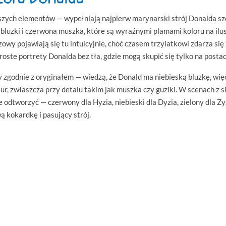
ększych elementów — wypełniają najpierw marynarski strój Donalda s
 bluzki i czerwona muszka, które są wyraźnymi plamami koloru na ilust
wy pojawiają się tu intuicyjnie, choć czasem trzylatkowi zdarza się z
roste portrety Donalda bez tła, gdzie mogą skupić się tylko na postac
ry zgodnie z oryginałem — wiedzą, że Donald ma niebieską bluzkę, wię
ntur, zwłaszcza przy detalu takim jak muszka czy guziki. W scenach z 
e odtworzyć — czerwony dla Hyzia, niebieski dla Dyzia, zielony dla Zyz
ą kokardkę i pasujący strój.