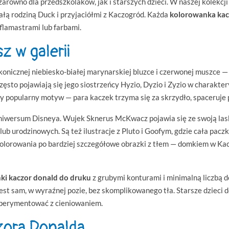
arówno dla przedszkolaków, jak i starszych dzieci. W naszej kolekcji
całą rodziną Duck i przyjaciółmi z Kaczogród. Każda
kolorowanka kac
flamastrami lub farbami.
z w galerii
konicznej niebiesko-białej marynarskiej bluzce i czerwonej muszce — 
sto pojawiają się jego siostrzeńcy Hyzio, Dyzio i Zyzio w charakter
ny popularny motyw — para kaczek trzyma się za skrzydło, spaceruje 
 uniwersum Disneya. Wujek Sknerus McKwacz pojawia się ze swoją las
 urodzinowych. Są też ilustracje z Pluto i Goofym, gdzie cała paczka
 kolorowania po bardziej szczegółowe obrazki z tłem — domkiem w K
ki kaczor donald do druku
z grubymi konturami i minimalną liczbą d
 jest sam, w wyraźnej pozie, bez skomplikowanego tła. Starsze dzieci
sperymentować z cieniowaniem.
czora Donalda