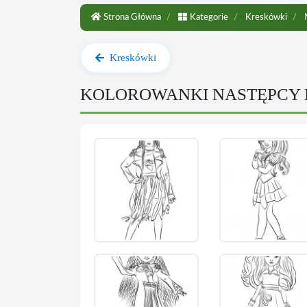
Strona Główna
Kategorie
Kreskówki
N
Kreskówki
KOLOROWANKI NASTĘPCY