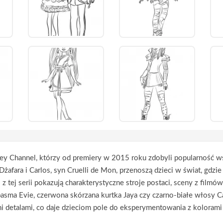
ey Channel, którzy od premiery w 2015 roku zdobyli popularność wś
yn Dżafara i Carlos, syn Cruelli de Mon, przenoszą dzieci w świat, 
tej serii pokazują charakterystyczne stroje postaci, sceny z filmów
pasma Evie, czerwona skórzana kurtka Jaya czy czarno-białe włosy
 detalami, co daje dzieciom pole do eksperymentowania z kolorami