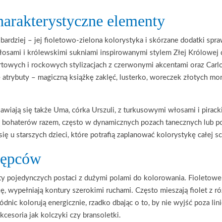
harakterystyczne elementy
bardziej – jej fioletowo-zielona kolorystyka i skórzane dodatki spraw
włosami i królewskimi sukniami inspirowanymi stylem Złej Królowej
rtowych i rockowych stylizacjach z czerwonymi akcentami oraz Carlo
atrybuty – magiczną książkę zaklęć, lusterko, woreczek złotych mon
.
iają się także Uma, córka Urszuli, z turkusowymi włosami i piracki
ą bohaterów razem, często w dynamicznych pozach tanecznych lub 
ię u starszych dzieci, które potrafią zaplanować kolorystykę całej s
stępców
trety pojedynczych postaci z dużymi polami do kolorowania. Fioletow
, wypełniają kontury szerokimi ruchami. Często mieszają fiolet z ró
dnic kolorują energicznie, rzadko dbając o to, by nie wyjść poza lin
cesoria jak kolczyki czy bransoletki.