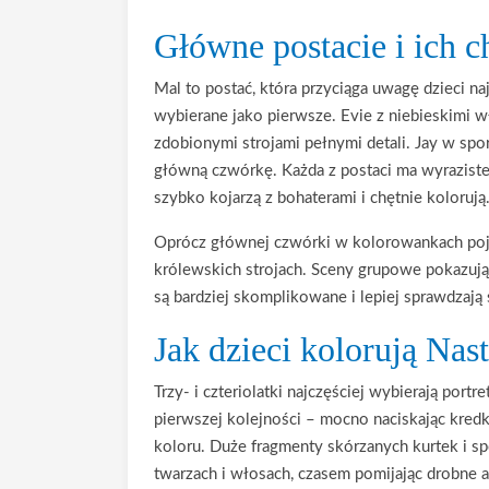
Główne postacie i ich c
Mal to postać, która przyciąga uwagę dzieci naj
wybierane jako pierwsze. Evie z niebieskimi 
zdobionymi strojami pełnymi detali. Jay w spo
główną czwórkę. Każda z postaci ma wyraziste 
szybko kojarzą z bohaterami i chętnie kolorują
Oprócz głównej czwórki w kolorowankach pojaw
królewskich strojach. Sceny grupowe pokazuj
są bardziej skomplikowane i lepiej sprawdzają s
Jak dzieci kolorują Na
Trzy- i czteriolatki najczęściej wybierają por
pierwszej kolejności – mocno naciskając kredkę
koloru. Duże fragmenty skórzanych kurtek i spó
twarzach i włosach, czasem pomijając drobne ak