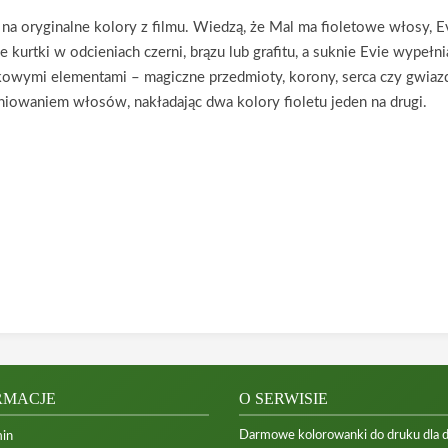
na oryginalne kolory z filmu. Wiedzą, że Mal ma fioletowe włosy, Evie
 kurtki w odcieniach czerni, brązu lub grafitu, a suknie Evie wypeł
tkowymi elementami – magiczne przedmioty, korony, serca czy gwiaz
niowaniem włosów, nakładając dwa kolory fioletu jeden na drugi.
RMACJE
O SERWISIE
Darmowe kolorowanki do druku dla dzi
in