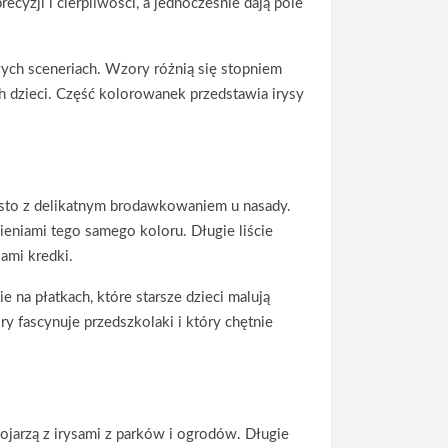
recyzji i cierpliwości, a jednocześnie dają pole
wych sceneriach. Wzory różnią się stopniem
h dzieci. Część kolorowanek przedstawia irysy
zęsto z delikatnym brodawkowaniem u nasady.
ieniami tego samego koloru. Długie liście
ami kredki.
 na płatkach, które starsze dzieci malują
ry fascynuje przedszkolaki i który chętnie
ojarzą z irysami z parków i ogrodów. Długie