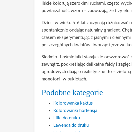
liście kolorują szerokimi ruchami, często wyc
powtarzalność wzoru – zauważają, że trzy ele
Dzieci w wieku 5-6 lat zaczynają różnicować o
spontanicznie oddając naturalny gradient. Chę
czasem eksperymentując z jasnymi i ciemnymi t
poszczególnych kwiatów, tworząc tęczowe k
Siedmio- i ośmiolatki starają się odwzorować n
zewnątrz, podkreślając delikatne fałdy i zagi
ogrodowych dbają o realistyczne tło – zieloną
monotonii w bukietach.
Podobne kategorie
Kolorowanka kaktus
Kolorowanki hortensja
Lilie do druku
Lawenda do druku