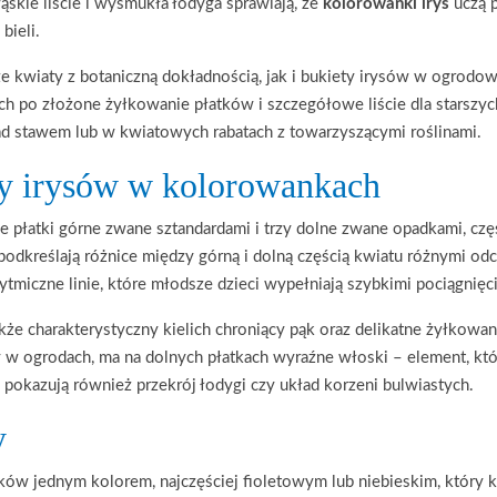
skie liście i wysmukła łodyga sprawiają, że
kolorowanki irys
uczą p
bieli.
ze kwiaty z botaniczną dokładnością, jak i bukiety irysów w ogrodo
ch po złożone żyłkowanie płatków i szczegółowe liście dla starszyc
ad stawem lub w kwiatowych rabatach z towarzyszącymi roślinami.
hy irysów w kolorowankach
że płatki górne zwane sztandardami i trzy dolne zwane opadkami, c
 podkreślają różnice między górną i dolną częścią kwiatu różnymi odc
tmiczne linie, które młodsze dzieci wypełniają szybkimi pociągnięci
e charakterystyczny kielich chroniący pąk oraz delikatne żyłkowanie
szy w ogrodach, ma na dolnych płatkach wyraźne włoski – element, któ
 pokazują również przekrój łodygi czy układ korzeni bulwiastych.
y
tków jednym kolorem, najczęściej fioletowym lub niebieskim, który k