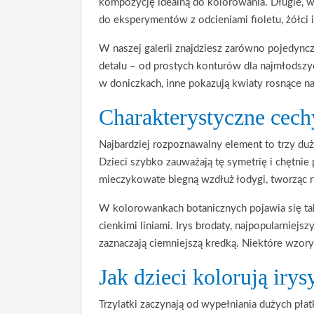
kompozycję idealną do kolorowania. Długie, wą
do eksperymentów z odcieniami fioletu, żółci i 
W naszej galerii znajdziesz zarówno pojedync
detalu – od prostych konturów dla najmłodszy
w doniczkach, inne pokazują kwiaty rosnące n
Charakterystyczne cec
Najbardziej rozpoznawalny element to trzy du
Dzieci szybko zauważają tę symetrię i chętnie
mieczykowate biegną wzdłuż łodygi, tworząc ry
W kolorowankach botanicznych pojawia się takż
cienkimi liniami. Irys brodaty, najpopularniej
zaznaczają ciemniejszą kredką. Niektóre wzory
Jak dzieci kolorują irys
Trzylatki zaczynają od wypełniania dużych pła