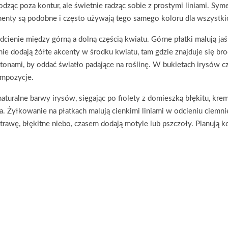
hodząc poza kontur, ale świetnie radząc sobie z prostymi liniami. S
menty są podobne i często używają tego samego koloru dla wszystki
dcienie między górną a dolną częścią kwiatu. Górne płatki malują ja
tnie dodają żółte akcenty w środku kwiatu, tam gdzie znajduje się b
onami, by oddać światło padające na roślinę. W bukietach irysów cz
ompozycje.
aturalne barwy irysów, sięgając po fiolety z domieszką błękitu, kremo
ęcia. Żyłkowanie na płatkach malują cienkimi liniami w odcieniu ci
 trawę, błękitne niebo, czasem dodają motyle lub pszczoły. Planują 