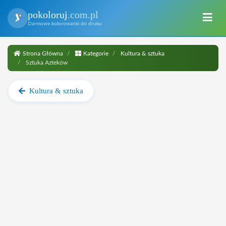
pokoloruj
.com.pl
Darmowe kolorowanki do druku
Strona Główna
Kategorie
Kultura & sztuka
Sztuka Azteków
Kultura & sztuka