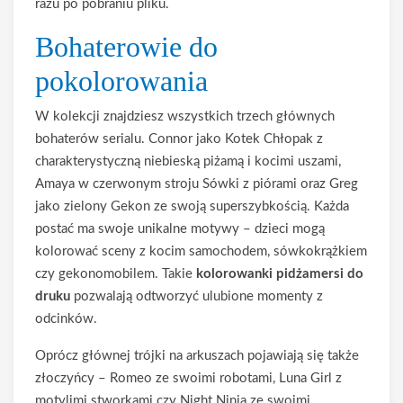
razu po pobraniu pliku.
Bohaterowie do
pokolorowania
W kolekcji znajdziesz wszystkich trzech głównych
bohaterów serialu. Connor jako Kotek Chłopak z
charakterystyczną niebieską piżamą i kocimi uszami,
Amaya w czerwonym stroju Sówki z piórami oraz Greg
jako zielony Gekon ze swoją superszybkością. Każda
postać ma swoje unikalne motywy – dzieci mogą
kolorować sceny z kocim samochodem, sówkokrążkiem
czy gekonomobilem. Takie
kolorowanki pidżamersi do
druku
pozwalają odtworzyć ulubione momenty z
odcinków.
Oprócz głównej trójki na arkuszach pojawiają się także
złoczyńcy – Romeo ze swoimi robotami, Luna Girl z
motylimi stworkami czy Night Ninja ze swoimi