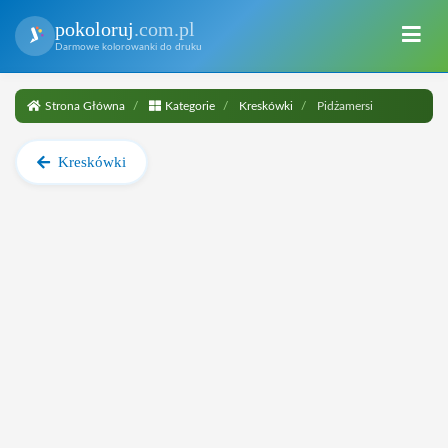
pokoloruj
.com.pl
Darmowe kolorowanki do druku
Strona Główna
Kategorie
Kreskówki
Pidżamersi
Kreskówki