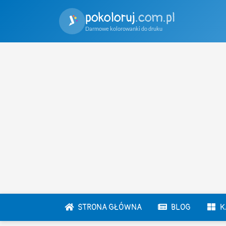
pokoloruj
.com.pl
Darmowe kolorowanki do druku
STRONA GŁÓWNA
BLOG
K