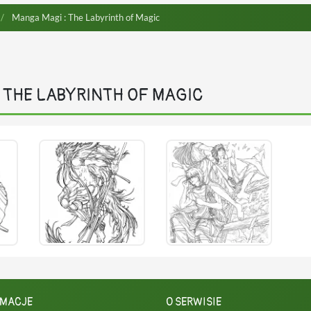
Manga Magi : The Labyrinth of Magic
 THE LABYRINTH OF MAGIC
RMACJE
O SERWISIE