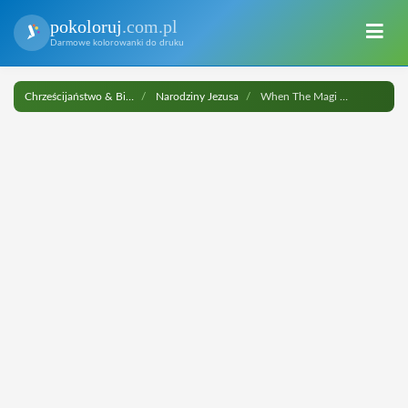
pokoloruj
.com.pl
Darmowe kolorowanki do druku
Chrześcijaństwo & Biblia
Narodziny Jezusa
When The Magi Saw the Star They... do druku