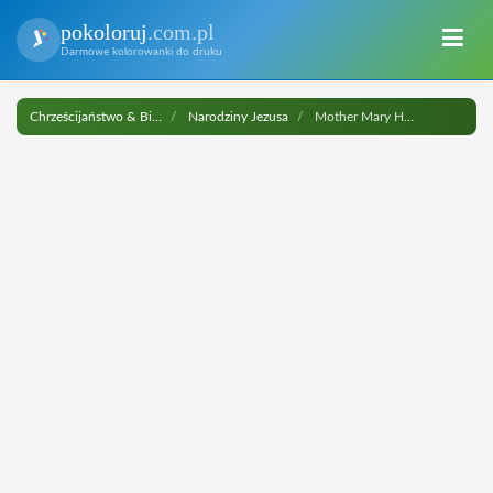
pokoloruj
.com.pl
Darmowe kolorowanki do druku
Chrześcijaństwo & Biblia
Narodziny Jezusa
Mother Mary Holding Child Jesus do druku