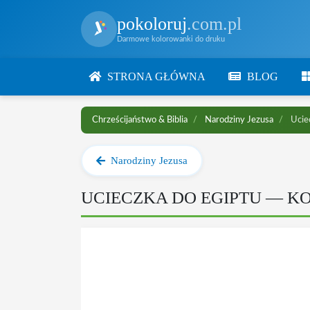
pokoloruj
.com.pl
Darmowe kolorowanki do druku
STRONA GŁÓWNA
BLOG
Chrześcijaństwo & Biblia
Narodziny Jezusa
Uciec
Narodziny Jezusa
UCIECZKA DO EGIPTU — 