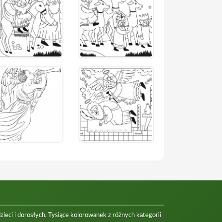
eci i dorosłych. Tysiące kolorowanek z różnych kategorii