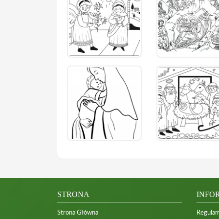
STRONA
INFO
Strona Główna
Regulam