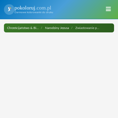
pokoloruj
.com.pl
Darmowe kolorowanki do druku
Chrześcijaństwo & Biblia
Narodziny Jezusa
Zwiastowanie pastarzom do druku