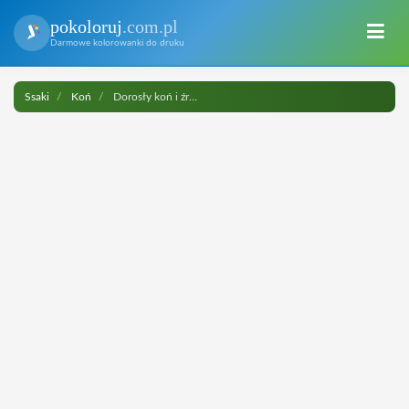
pokoloruj
.com.pl
Darmowe kolorowanki do druku
Ssaki
Koń
Dorosły koń i źrebię do druku