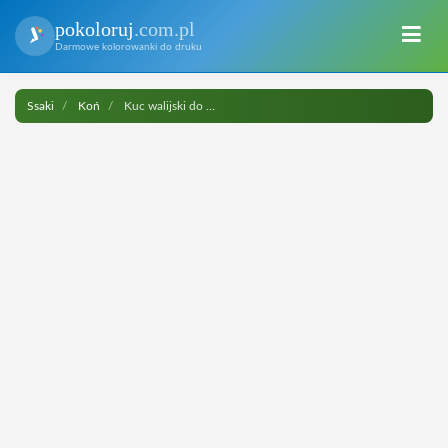
pokoloruj
.com.pl
Darmowe kolorowanki do druku
Ssaki
Koń
Kuc walijski do druku