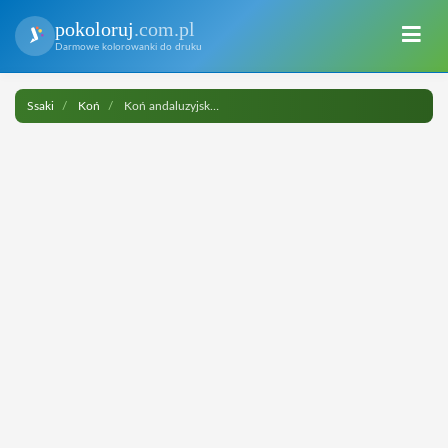
pokoloruj
.com.pl
Darmowe kolorowanki do druku
Ssaki
Koń
Koń andaluzyjski do druku