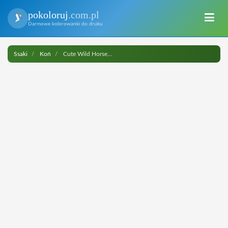
pokoloruj
.com.pl
Darmowe kolorowanki do druku
Ssaki
Koń
Cute Wild Horse do druku