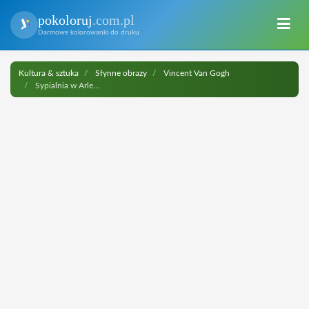
pokoloruj
.com.pl
Darmowe kolorowanki do druku
Kultura & sztuka
Słynne obrazy
Vincent Van Gogh
Sypialnia w Arles, Vincent van Gogh do druku