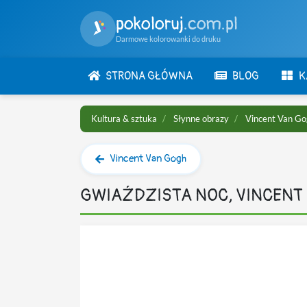
pokoloruj
.com.pl
Darmowe kolorowanki do druku
STRONA GŁÓWNA
BLOG
K
Kultura & sztuka
Słynne obrazy
Vincent Van G
Vincent Van Gogh
GWIAŹDZISTA NOC, VINCEN