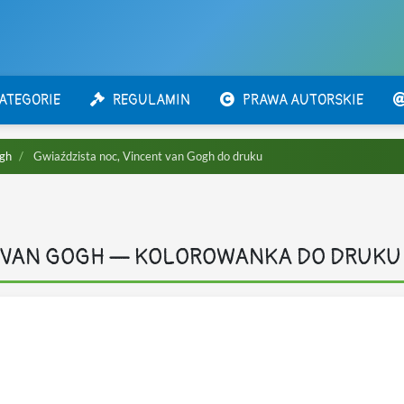
ATEGORIE
REGULAMIN
PRAWA AUTORSKIE
ogh
Gwiaździsta noc, Vincent van Gogh do druku
T VAN GOGH — KOLOROWANKA DO DRUKU