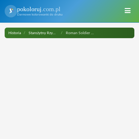
pokoloruj
.com.pl
Darmowe kolorowanki do druku
Historia
Starożytny Rzym i Cesarstwo Rzymskie
Roman Soldier Helmet do druku