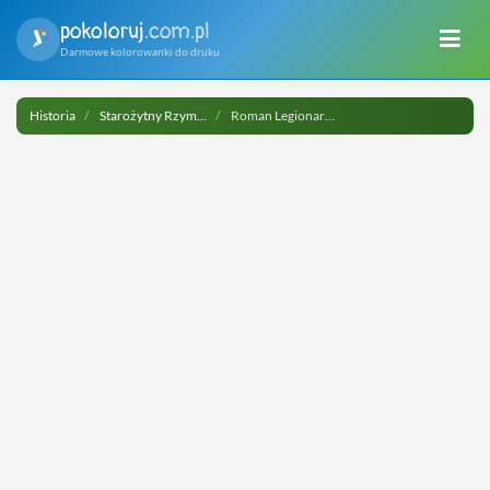
pokoloruj
.com.pl
Darmowe kolorowanki do druku
Historia
Starożytny Rzym i Cesarstwo Rzymskie
Roman Legionary Soldier do druku