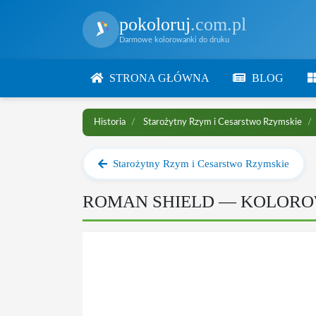
pokoloruj
.com.pl
Darmowe kolorowanki do druku
STRONA GŁÓWNA
BLOG
Historia
Starożytny Rzym i Cesarstwo Rzymskie
Starożytny Rzym i Cesarstwo Rzymskie
ROMAN SHIELD — KOLOR