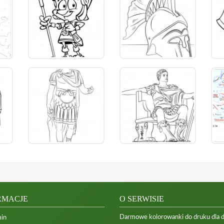
RMACJE
O SERWISIE
Darmowe kolorowanki do druku dla dzi
in