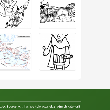
eci i dorosłych. Tysiące kolorowanek z różnych kategorii