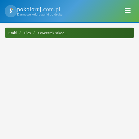
pokoloruj
.com.pl
Darmowe kolorowanki do druku
Ssaki
Pies
Owczarek szkocki długowłosy do druku