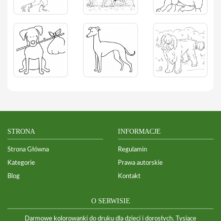
STRONA
INFORMACJE
Strona Główna
Regulamin
Kategorie
Prawa autorskie
Blog
Kontakt
O SERWISIE
Darmowe kolorowanki do druku dla dzieci i dorosłych. Tysiące