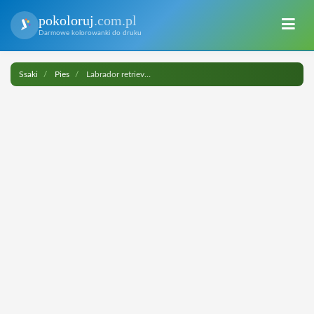
pokoloruj
.com.pl
Darmowe kolorowanki do druku
Ssaki
Pies
Labrador retriever do druku