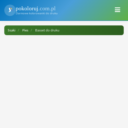
pokoloruj
.com.pl
Darmowe kolorowanki do druku
Ssaki
Pies
Basset do druku