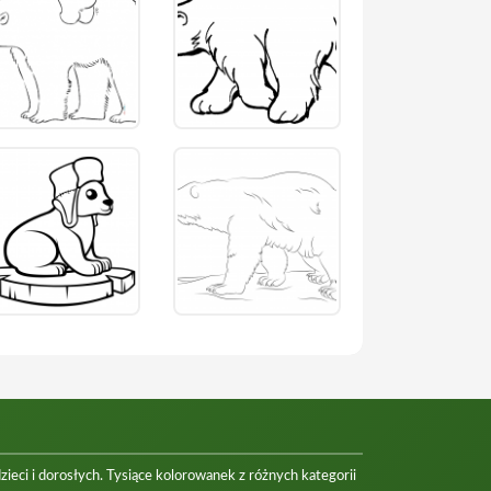
eci i dorosłych. Tysiące kolorowanek z różnych kategorii