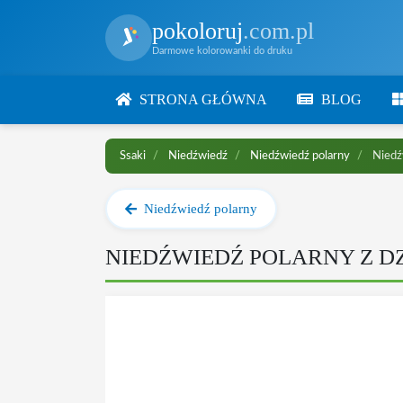
pokoloruj
.com.pl
Darmowe kolorowanki do druku
STRONA GŁÓWNA
BLOG
Ssaki
Niedźwiedź
Niedźwiedź polarny
Niedźw
Niedźwiedź polarny
NIEDŹWIEDŹ POLARNY Z D