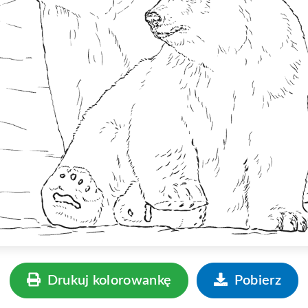
Drukuj kolorowankę
Pobierz