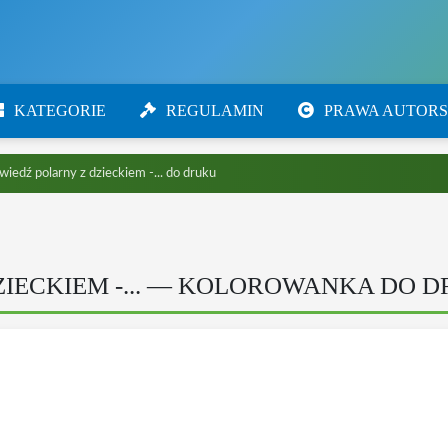
KATEGORIE
REGULAMIN
PRAWA AUTORS
iedź polarny z dzieckiem -... do druku
ZIECKIEM -... — KOLOROWANKA DO 