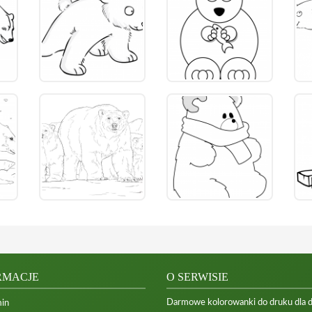
RMACJE
O SERWISIE
Darmowe kolorowanki do druku dla dzi
in