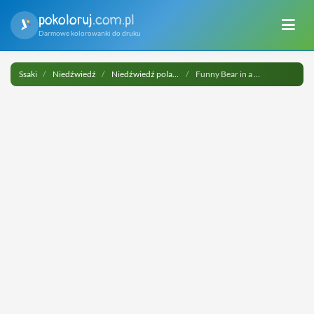
pokoloruj
.com.pl
Darmowe kolorowanki do druku
Ssaki
Niedźwiedź
Niedźwiedź polarny
Funny Bear in a Ushanka Hat on an... do druku