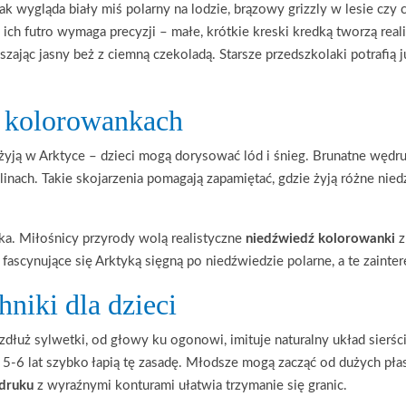
k wygląda biały miś polarny na lodzie, brązowy grizzly w lesie czy
ich futro wymaga precyzji – małe, krótkie kreski kredką tworzą reali
zając jasny beż z ciemną czekoladą. Starsze przedszkolaki potrafią 
a kolorowankach
yją w Arktyce – dzieci mogą dorysować lód i śnieg. Brunatne wędruj
inach. Takie skojarzenia pomagają zapamiętać, gdzie żyją różne nied
a. Miłośnicy przyrody wolą realistyczne
niedźwiedź kolorowanki
z
 fascynujące się Arktyką sięgną po niedźwiedzie polarne, a te zaint
hniki dla dzieci
łuż sylwetki, od głowy ku ogonowi, imituje naturalny układ sierśc
u 5-6 lat szybko łapią tę zasadę. Młodsze mogą zacząć od dużych p
druku
z wyraźnymi konturami ułatwia trzymanie się granic.