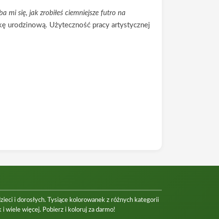
a mi się, jak zrobiłeś ciemniejsze futro na
tkę urodzinową. Użyteczność pracy artystycznej
eci i dorosłych. Tysiące kolorowanek z różnych kategorii
 i wiele więcej. Pobierz i koloruj za darmo!