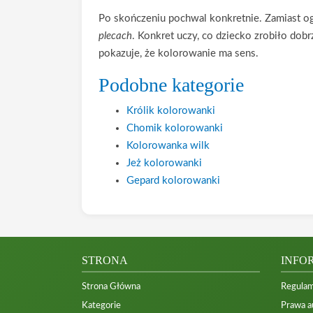
Po skończeniu pochwal konkretnie. Zamiast 
plecach
. Konkret uczy, co dziecko zrobiło dob
pokazuje, że kolorowanie ma sens.
Podobne kategorie
Królik kolorowanki
Chomik kolorowanki
Kolorowanka wilk
Jeż kolorowanki
Gepard kolorowanki
STRONA
INFO
Strona Główna
Regulam
Kategorie
Prawa a