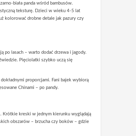
 czarno-biała panda wśród bambusów.
styczną teksturę. Dzieci w wieku 4-5 lat
już kolorować drobne detale jak pazury czy
ą po lasach – warto dodać drzewa i jagody.
źwiedzie. Pięciolatki szybko uczą się
 dokładnymi proporcjami. Fani bajek wybiorą
eresowane Chinami – po pandy.
i. Krótkie kreski w jednym kierunku wyglądają
łaskich obszarów – brzucha czy boków – gdzie