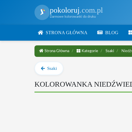
pokoloruj
.com.pl
Darmowe kolorowanki do druku
STRONA GŁÓWNA
BLOG
Strona Główna
Kategorie
Ssaki
Niedź
Ssaki
KOLOROWANKA NIEDŹWIE