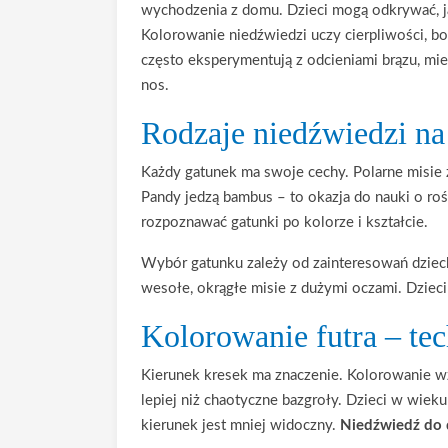
wychodzenia z domu. Dzieci mogą odkrywać, ja
Kolorowanie niedźwiedzi uczy cierpliwości, bo 
często eksperymentują z odcieniami brązu, mies
nos.
Rodzaje niedźwiedzi n
Każdy gatunek ma swoje cechy. Polarne misie ż
Pandy jedzą bambus – to okazja do nauki o rośl
rozpoznawać gatunki po kolorze i kształcie.
Wybór gatunku zależy od zainteresowań dzieck
wesołe, okrągłe misie z dużymi oczami. Dzieci
Kolorowanie futra – tec
Kierunek kresek ma znaczenie. Kolorowanie wzd
lepiej niż chaotyczne bazgroły. Dzieci w wiek
kierunek jest mniej widoczny.
Niedźwiedź do 