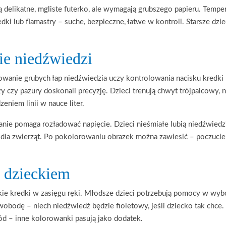
 delikatne, mgliste futerko, ale wymagają grubszego papieru. Temper
ki lub flamastry – suche, bezpieczne, łatwe w kontroli. Starsze dzi
ie niedźwiedzi
wanie grubych łap niedźwiedzia uczy kontrolowania nacisku kredki –
czy pazury doskonali precyzję. Dzieci trenują chwyt trójpalcowy, ni
zeniem linii w nauce liter.
nie pomaga rozładować napięcie. Dzieci nieśmiałe lubią niedźwiedzi
k dla zwierząt. Po pokolorowaniu obrazek można zawiesić – poczuc
z dzieckiem
stkie kredki w zasięgu ręki. Młodsze dzieci potrzebują pomocy w wy
swobodę – niech niedźwiedź będzie fioletowy, jeśli dziecko tak chce
ód – inne kolorowanki pasują jako dodatek.