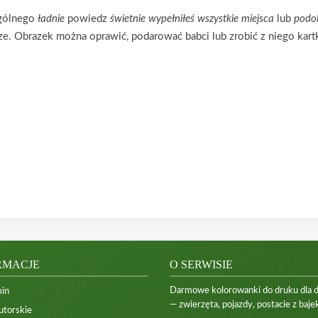
ogólnego
ładnie
powiedz
świetnie wypełniłeś wszystkie miejsca
lub
podob
rze. Obrazek można oprawić, podarować babci lub zrobić z niego kar
RMACJE
O SERWISIE
Darmowe kolorowanki do druku dla dzi
in
— zwierzęta, pojazdy, postacie z bajek
utorskie