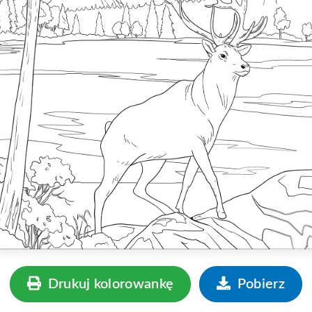
Drukuj kolorowankę
Pobierz