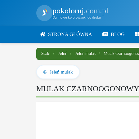
pokoloruj
.com.pl
Darmowe kolorowanki do druku
STRONA GŁÓWNA
BLOG
Ssaki
Jeleń
Jeleń mulak
Mulak czarnoogono
Jeleń mulak
MULAK CZARNOOGONOWY