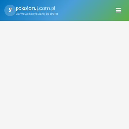
pokoloruj
.com.pl
Darmowe kolorowanki do druku