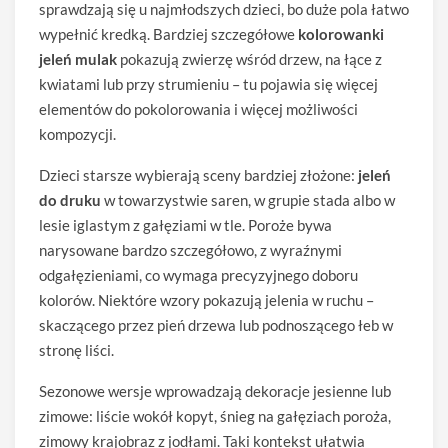
sprawdzają się u najmłodszych dzieci, bo duże pola łatwo
wypełnić kredką. Bardziej szczegółowe
kolorowanki
jeleń mulak
pokazują zwierzę wśród drzew, na łące z
kwiatami lub przy strumieniu – tu pojawia się więcej
elementów do pokolorowania i więcej możliwości
kompozycji.
Dzieci starsze wybierają sceny bardziej złożone:
jeleń
do druku
w towarzystwie saren, w grupie stada albo w
lesie iglastym z gałęziami w tle. Poroże bywa
narysowane bardzo szczegółowo, z wyraźnymi
odgałęzieniami, co wymaga precyzyjnego doboru
kolorów. Niektóre wzory pokazują jelenia w ruchu –
skaczącego przez pień drzewa lub podnoszącego łeb w
stronę liści.
Sezonowe wersje wprowadzają dekoracje jesienne lub
zimowe: liście wokół kopyt, śnieg na gałęziach poroża,
zimowy krajobraz z jodłami. Taki kontekst ułatwia