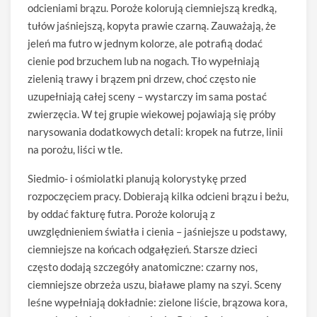
odcieniami brązu. Poroże kolorują ciemniejszą kredką,
tułów jaśniejszą, kopyta prawie czarną. Zauważają, że
jeleń ma futro w jednym kolorze, ale potrafią dodać
cienie pod brzuchem lub na nogach. Tło wypełniają
zielenią trawy i brązem pni drzew, choć często nie
uzupełniają całej sceny – wystarczy im sama postać
zwierzęcia. W tej grupie wiekowej pojawiają się próby
narysowania dodatkowych detali: kropek na futrze, linii
na porożu, liści w tle.
Siedmio- i ośmiolatki planują kolorystykę przed
rozpoczęciem pracy. Dobierają kilka odcieni brązu i beżu,
by oddać fakturę futra. Poroże kolorują z
uwzględnieniem światła i cienia – jaśniejsze u podstawy,
ciemniejsze na końcach odgałęzień. Starsze dzieci
często dodają szczegóły anatomiczne: czarny nos,
ciemniejsze obrzeża uszu, białawe plamy na szyi. Sceny
leśne wypełniają dokładnie: zielone liście, brązowa kora,