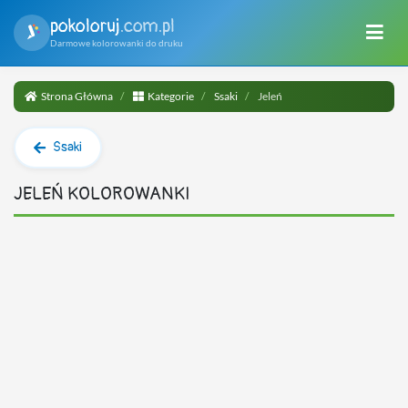
pokoloruj
.com.pl
Darmowe kolorowanki do druku
Strona Główna
Kategorie
Ssaki
Jeleń
Ssaki
JELEŃ KOLOROWANKI