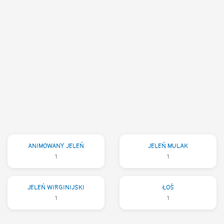
ANIMOWANY JELEŃ
JELEŃ MULAK
1
1
JELEŃ WIRGINIJSKI
ŁOŚ
1
1