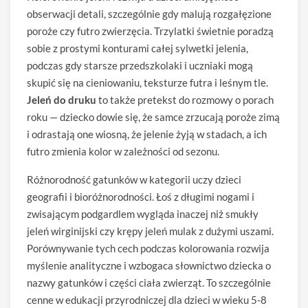
obserwacji detali, szczególnie gdy malują rozgałęzione
poroże czy futro zwierzęcia. Trzylatki świetnie poradzą
sobie z prostymi konturami całej sylwetki jelenia,
podczas gdy starsze przedszkolaki i uczniaki mogą
skupić się na cieniowaniu, teksturze futra i leśnym tle.
Jeleń do druku
to także pretekst do rozmowy o porach
roku — dziecko dowie się, że samce zrzucają poroże zimą
i odrastają one wiosną, że jelenie żyją w stadach, a ich
futro zmienia kolor w zależności od sezonu.
Różnorodność gatunków w kategorii uczy dzieci
geografii i bioróżnorodności. Łoś z długimi nogami i
zwisającym podgardlem wygląda inaczej niż smukły
jeleń wirginijski czy krępy jeleń mulak z dużymi uszami.
Porównywanie tych cech podczas kolorowania rozwija
myślenie analityczne i wzbogaca słownictwo dziecka o
nazwy gatunków i części ciała zwierząt. To szczególnie
cenne w edukacji przyrodniczej dla dzieci w wieku 5-8