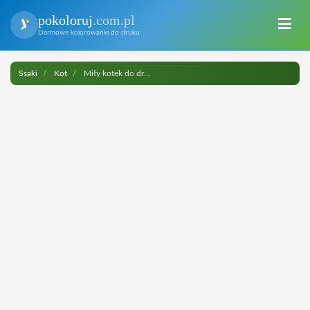
pokoloruj
.com.pl
Darmowe kolorowanki do druku
Ssaki
Kot
Miły kotek do druku