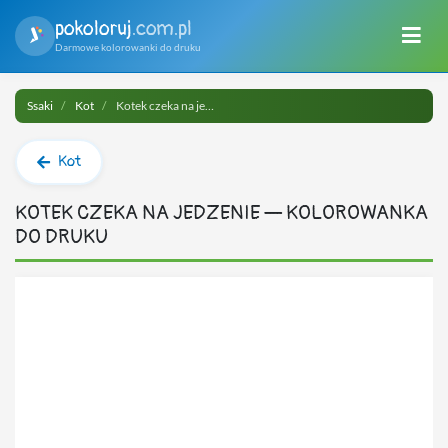
pokoloruj
.com.pl
Darmowe kolorowanki do druku
Ssaki
Kot
Kotek czeka na jedzenie do druku
Kot
KOTEK CZEKA NA JEDZENIE — KOLOROWANKA
DO DRUKU