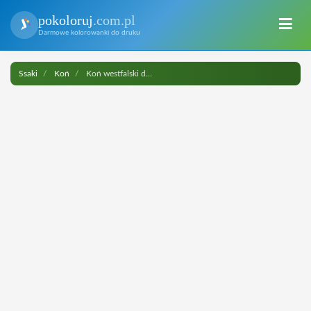
pokoloruj
.com.pl
Darmowe kolorowanki do druku
Ssaki
Koń
Koń westfalski do druku