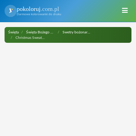
pokoloruj
.com.pl
Darmowe kolorowanki do druku
Święta
Święta Bożego Narodzenia
Swetry bożonarodzeniowe
Christmas Sweater with Teddy Bears do druku