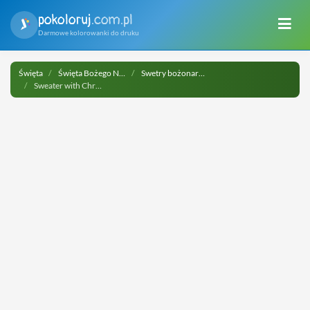
pokoloruj
.com.pl
Darmowe kolorowanki do druku
Święta
Święta Bożego Narodzenia
Swetry bożonarodzeniowe
Sweater with Christmas Wreath do druku