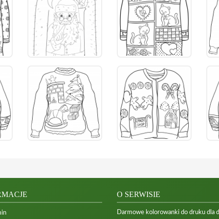
RMACJE
O SERWISIE
Darmowe kolorowanki do druku dla dzi
in