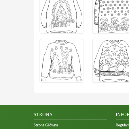
STRONA
INFO
Strona Główna
Regulam