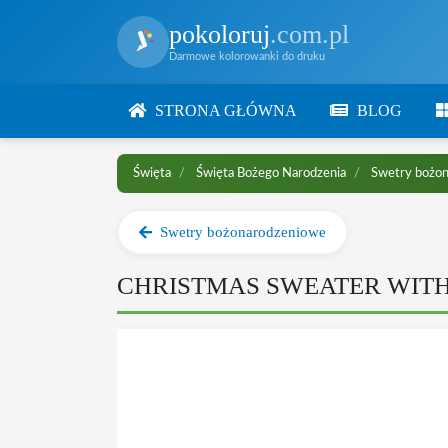
pokoloruj
.com.pl
Darmowe kolorowanki do druku
STRONA GŁÓWNA
BLOG
Święta
Święta Bożego Narodzenia
Swetry bożo
Swetry bożonarodzeniowe
CHRISTMAS SWEATER WIT