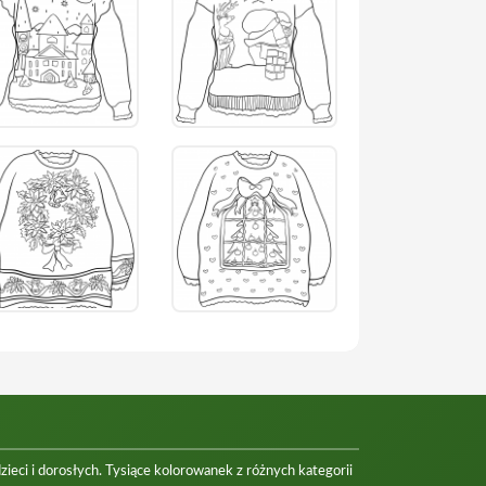
eci i dorosłych. Tysiące kolorowanek z różnych kategorii