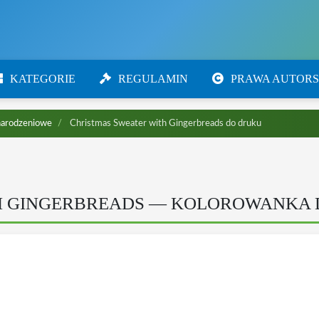
KATEGORIE
REGULAMIN
PRAWA AUTORS
narodzeniowe
Christmas Sweater with Gingerbreads do druku
H GINGERBREADS — KOLOROWANKA